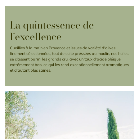
La quintessence de
l'excellence
Cueillies à la main en Provence et issues de variété d'olives
finement sélectionnées, tout de suite préssées au moulin, nos huiles
se classent parmi les grands cru, avec un taux d’acide oléique
extrêmement bas, ce qui les rend exceptionnellement aromatiques
et d'autant plus saines.