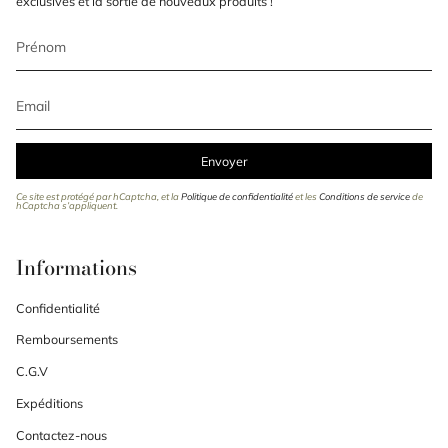
exclusives et la sortie de nouveaux produits !
Envoyer
Ce site est protégé par hCaptcha, et la
Politique de confidentialité
et les
Conditions de service
de
hCaptcha s’appliquent.
Informations
Confidentialité
Remboursements
C.G.V
Expéditions
Contactez-nous